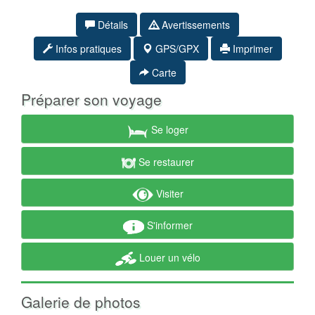
Détails
Avertissements
Infos pratiques
GPS/GPX
Imprimer
Carte
Préparer son voyage
Se loger
Se restaurer
Visiter
S'informer
Louer un vélo
Galerie de photos