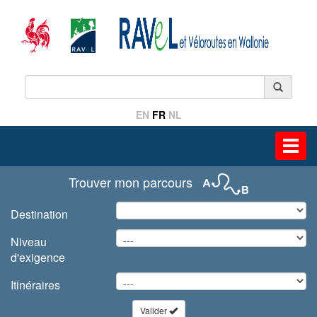
EN
FR
NL
Toggl
navig
Trouver mon parcours
Destination
Niveau
d'exigence
Itinéraires
Valider