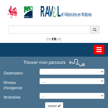
EN
FR
NL
Toggl
navig
Trouver mon parcours
Destination
Niveau
d'exigence
Itinéraires
Valider