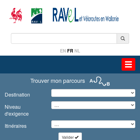
EN
FR
NL
Toggl
navig
Trouver mon parcours
Destination
Niveau
d'exigence
Itinéraires
Valider