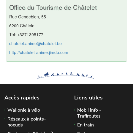
Office du Tourisme de Châtelet
Rue Gendebien, 55
6200 Châtelet
Tél: +3271395177
chatelet.anime@chatelet.be
http://chatelet-anime.jimdo.com
Accès rapides
Liens utiles
Wallonie à vélo
Mobil info -
Trafiroutes
Réseaux à points-
noeuds
En train