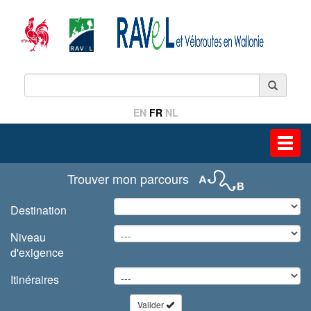
EN
FR
NL
Toggl
navig
Trouver mon parcours
Destination
Niveau
d'exigence
Itinéraires
Valider