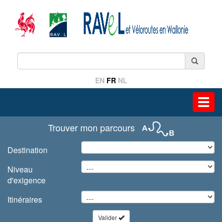
EN
FR
NL
Toggl
navig
Trouver mon parcours
Destination
Niveau
d'exigence
Itinéraires
Valider