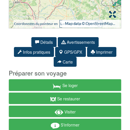
Détails
Avertissements
Infos pratiques
GPS/GPX
Imprimer
Carte
Préparer son voyage
Se loger
Se restaurer
Visiter
S'informer