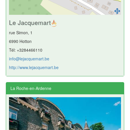
Le Jacquemart
rue Simon, 1
6990 Hotton
Tél: +3284466110
info@lejacquemart.be
http://www.lejacquemart.be
La Roche-en-Ardenne