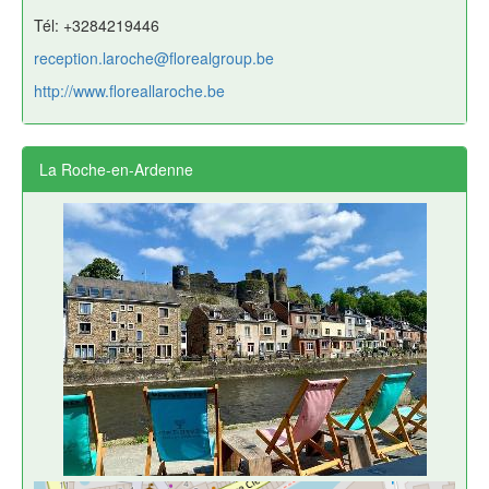
Tél: +3284219446
reception.laroche@florealgroup.be
http://www.floreallaroche.be
La Roche-en-Ardenne