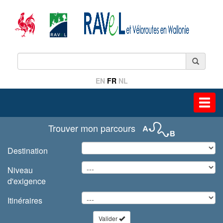
EN
FR
NL
Toggl
navig
Trouver mon parcours
Destination
Niveau
d'exigence
Itinéraires
Valider