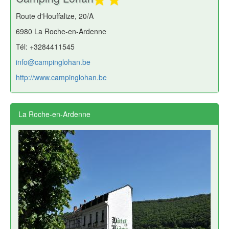
Route d'Houffalize, 20/A
6980 La Roche-en-Ardenne
Tél: +3284411545
info@campinglohan.be
http://www.campinglohan.be
La Roche-en-Ardenne