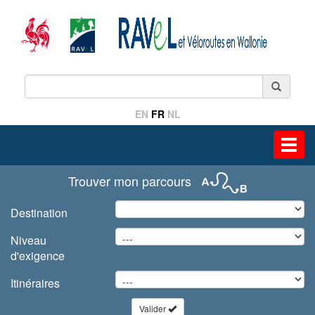
EN
FR
NL
Toggl
navig
Trouver mon parcours
Destination
Niveau
d'exigence
Itinéraires
Valider