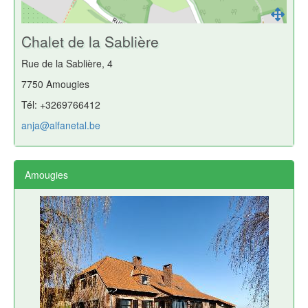
Chalet de la Sablière
Rue de la Sablière, 4
7750 Amougies
Tél: +3269766412
anja@alfanetal.be
Amougies