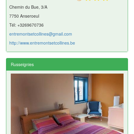
Chemin du Bue, 3/A
7750 Anseroeul
Tél: +3269670736
entremontsetcollines@gmail.com
http://www.entremontsetcollines.be
Russeignies