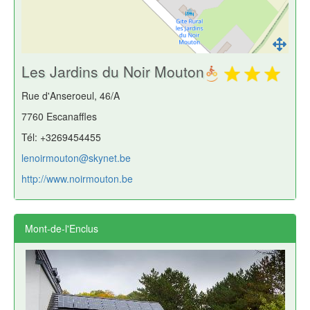
Les Jardins du Noir Mouton
Rue d'Anseroeul, 46/A
7760 Escanaffles
Tél: +3269454455
lenoirmouton@skynet.be
http://www.noirmouton.be
Mont-de-l'Enclus