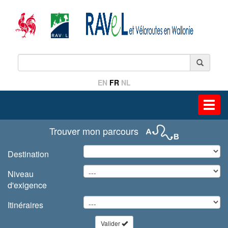
EN
FR
NL
Toggl
navig
Trouver mon parcours
Destination
Niveau
d'exigence
Itinéraires
Valider