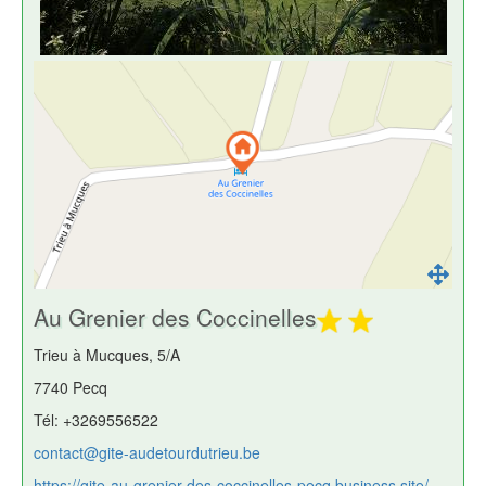
Au Grenier des Coccinelles
Trieu à Mucques, 5/A
7740 Pecq
Tél: +3269556522
contact@gite-audetourdutrieu.be
https://gite-au-grenier-des-coccinelles-pecq.business.site/