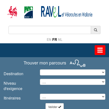
EN
FR
NL
Toggl
navig
Trouver mon parcours
Destination
Niveau
d'exigence
Itinéraires
Valider