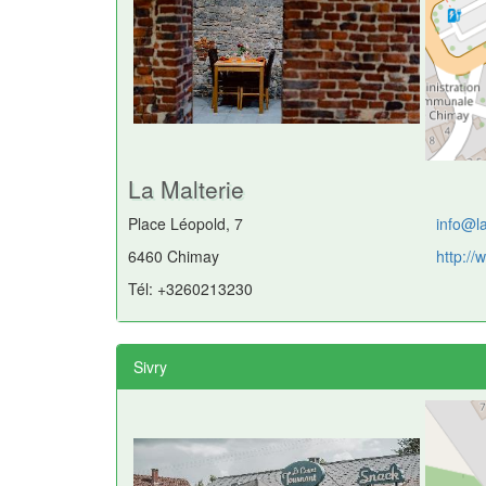
La Malterie
Place Léopold, 7
info@l
6460 Chimay
http://
Tél: +3260213230
Sivry