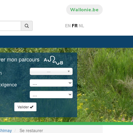
Wallonie.be
EN
FR
NL
ver mon parcours
---
n
exigence
Valider
Chimay
Se restaurer