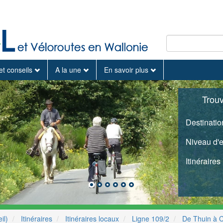
et conseils
A la une
En savoir plus
Trou
Destinatio
Niveau d'
Itinéraires
il)
Itinéraires
Itinéraires locaux
Ligne 109/2
De Thuin à 