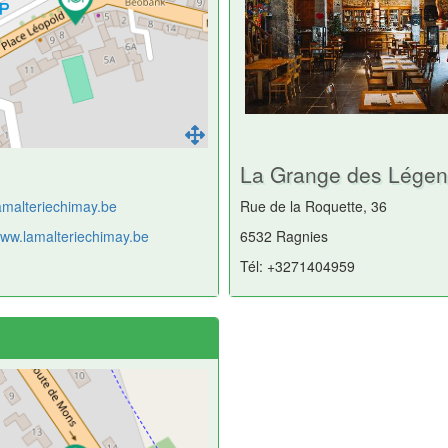
La Grange des Lége
amalteriechimay.be
Rue de la Roquette, 36
www.lamalteriechimay.be
6532 Ragnies
Tél: +3271404959