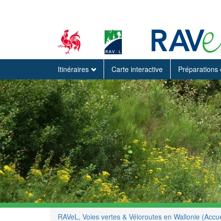
Itinéraires
Carte interactive
Préparations 
RAVeL, Voies vertes & Véloroutes en Wallonie (Accue