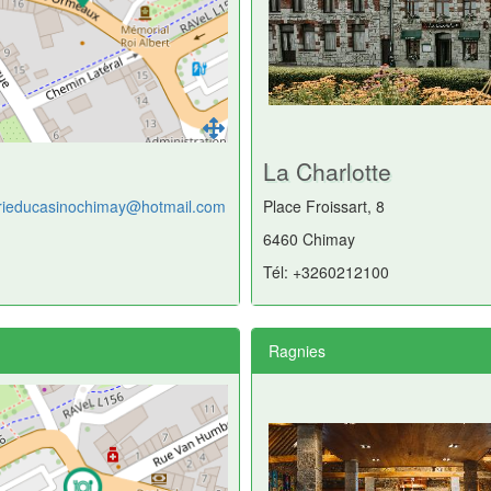
La Charlotte
rieducasinochimay@hotmail.com
Place Froissart, 8
6460 Chimay
Tél: +3260212100
Ragnies