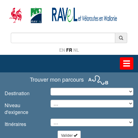
EN
FR
NL
Toggl
navig
Trouver mon parcours
Destination
Niveau
d'exigence
Itinéraires
Valider