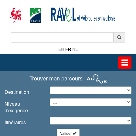
EN
FR
NL
Toggl
navig
Trouver mon parcours
Destination
Niveau
d'exigence
Itinéraires
Valider