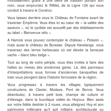
mondialement grâce à une bière de tradition portant son
nom, vous empruntez le RAVeL de la Ligne 126 qui vous
conduit à travers le Condroz.
Vous laissez derrière vous le Château de Fontaine avant de
traverser Emptinne. Vous êtes ici au cœur de « la vallée des
saveurs », où le cycliste est accueilli par des établissements
au label « Bienvenue vélo ».
A Hamois vous pouvez contempler le château « Pickeim »,
mais aussi le château de Buresse. Depuis Havelange, vous
traversez des terres herbeuses où est élevée la fameuse
vache « blanc bleu belge ».
Tout au long de votre périple, vous êtes invités à faire des
haltes au niveau des anciennes gares. Là, des panneaux
d’interprétations sous formes d’anciennes banquettes de
train vous plongent dans l’histoire ferroviaire de la région.
Vous progressez à travers les villages typiquement
condruziens de Clavier, Modave, Pont de Bonne. Vous
déambulez, à travers petit bois, champs de culture et
d’élevage, dans la bucolique vallée du Hoyoux. Bien assis
sur votre fidèle destrier à 2 roues, vous atteignez Huy et son
patrimoine millénaire qu’il soit militaire, architecturale ou