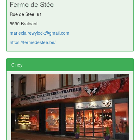
Ferme de Stée
Rue de Stée, 61
5590 Braibant
marieclairewylock@gmail.com
https://fermedestee.be/
Ciney