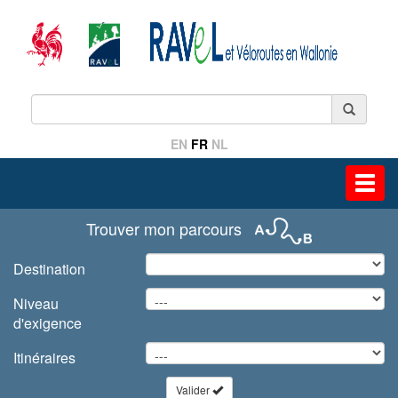
EN
FR
NL
Toggl
navig
Trouver mon parcours
Destination
Niveau
d'exigence
Itinéraires
Valider