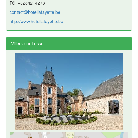
Tél: +3284214273
contact@hotellafayette.be
http://www.hotellafayette.be
Villers-sur-Lesse