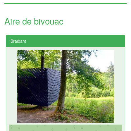
Aire de bivouac
Braibant