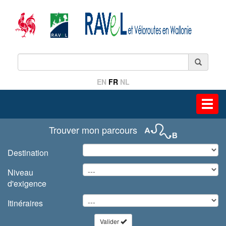
EN
FR
NL
Toggl
navig
Trouver mon parcours
Destination
Niveau
d'exigence
Itinéraires
Valider