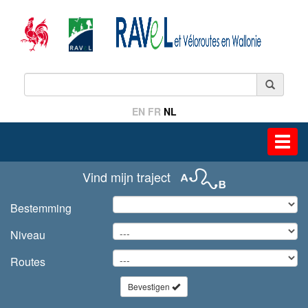
EN
FR
NL
Toggl
navig
Vind mijn traject
Bestemming
Niveau
Routes
Bevestigen