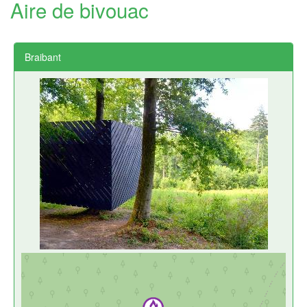
Aire de bivouac
Braibant