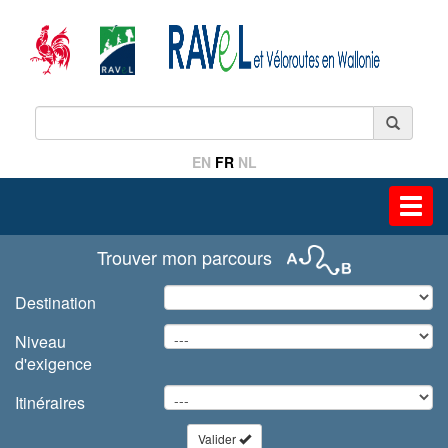
EN
FR
NL
Toggl
navig
Trouver mon parcours
Destination
Niveau
d'exigence
Itinéraires
Valider