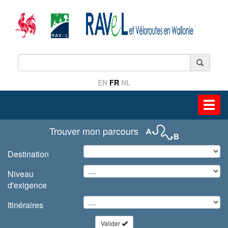
EN
FR
NL
Toggl
navig
Trouver mon parcours
Destination
Niveau
d'exigence
Itinéraires
Valider