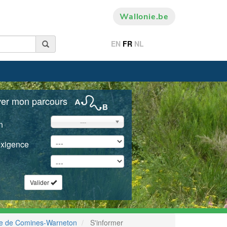
Wallonie.be
EN
FR
NL
ver mon parcours
---
n
exigence
Valider
e de Comines-Warneton
S'informer