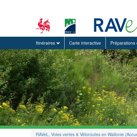
Itinéraires
Carte interactive
Préparations 
RAVeL, Voies vertes & Véloroutes en Wallonie (Accue