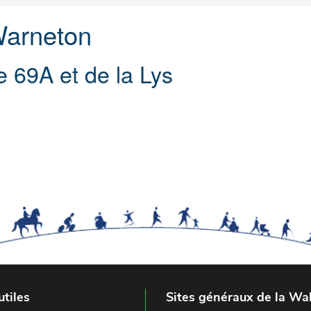
Warneton
e 69A et de la Lys
utiles
Sites généraux de la Wal