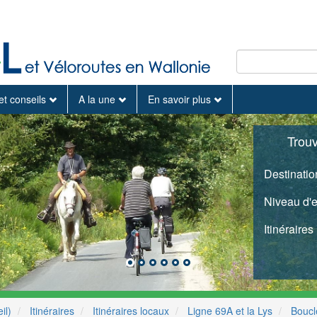
et conseils
A la une
En savoir plus
Trou
Destinatio
Niveau d'
Itinéraires
il)
Itinéraires
Itinéraires locaux
Ligne 69A et la Lys
Boucl