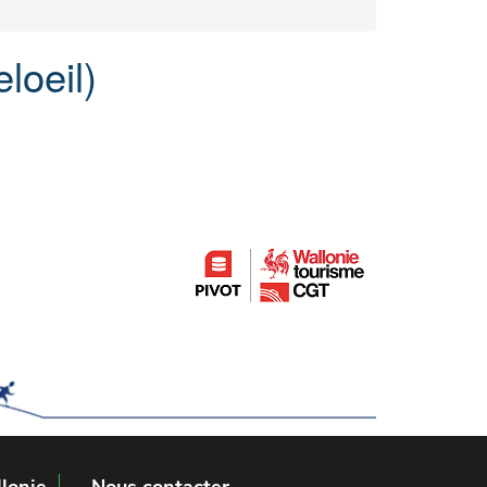
loeil)
lonie
Nous contacter