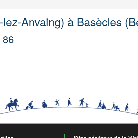
lez-Anvaing) à Basècles (Be
e 86
utiles
Sites généraux de la Wal