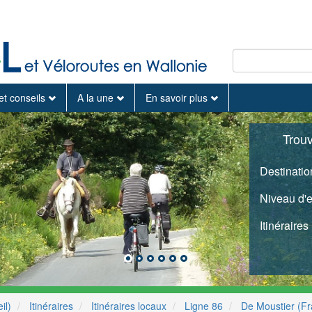
et conseils
A la une
En savoir plus
Trou
Destinatio
Niveau d'
Itinéraires
il)
Itinéraires
Itinéraires locaux
Ligne 86
De Moustier (Fr