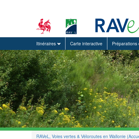
Itinéraires
Carte interactive
Préparations 
RAVeL, Voies vertes & Véloroutes en Wallonie (Accue