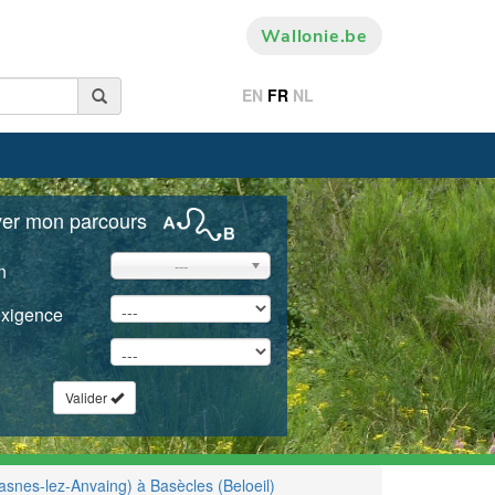
Wallonie.be
EN
FR
NL
ver mon parcours
---
n
exigence
Valider
asnes-lez-Anvaing) à Basècles (Beloeil)