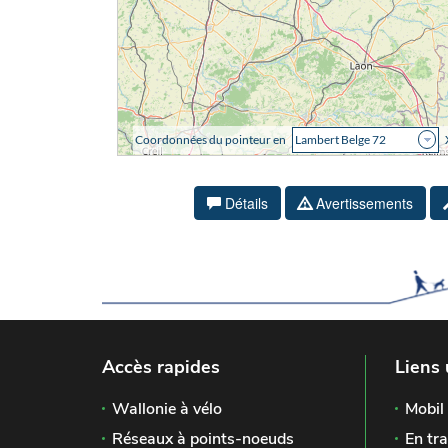
Détails
Avertissements
Accès rapides
Liens 
Wallonie à vélo
Mobil 
Réseaux à points-noeuds
En tra