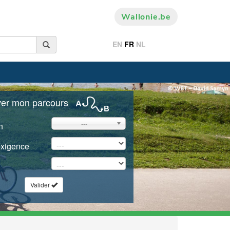
Wallonie.be
EN
FR
NL
ver mon parcours
---
n
exigence
Valider