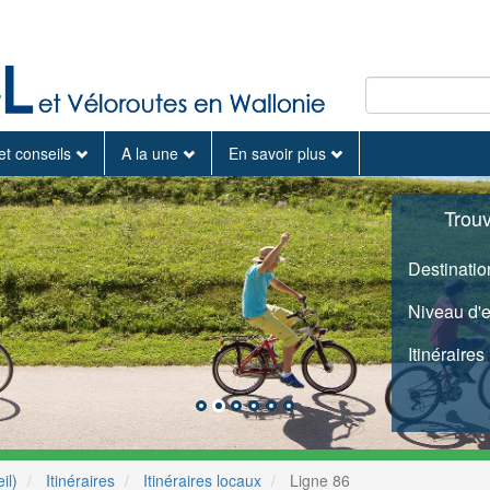
et conseils
A la une
En savoir plus
Trou
Destinatio
Niveau d'
Itinéraires
il)
Itinéraires
Itinéraires locaux
Ligne 86