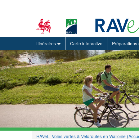
Itinéraires
Carte interactive
Préparations 
RAVeL, Voies vertes & Véloroutes en Wallonie (Accue