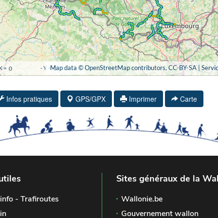
Infos pratiques
GPS/GPX
Imprimer
Carte
utiles
Sites généraux de la Wal
info - Trafiroutes
Wallonie.be
in
Gouvernement wallon