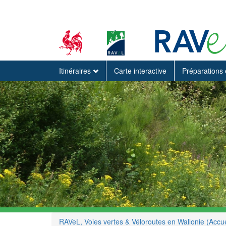
Itinéraires
Carte interactive
Préparations 
RAVeL, Voies vertes & Véloroutes en Wallonie (Accue