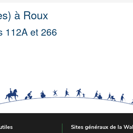
es) à Roux
s 112A et 266
utiles
Sites généraux de la Wal