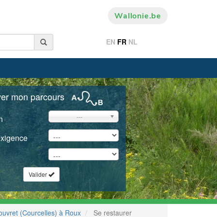
Wallonie.be
EN
FR
NL
ver mon parcours
---
n
exigence
Valider
uvret (Courcelles) à Roux
Se restaurer