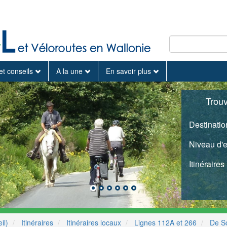
et conseils
A la une
En savoir plus
Trou
Destinatio
Niveau d'
Itinéraires
il)
Itinéraires
Itinéraires locaux
Lignes 112A et 266
De So