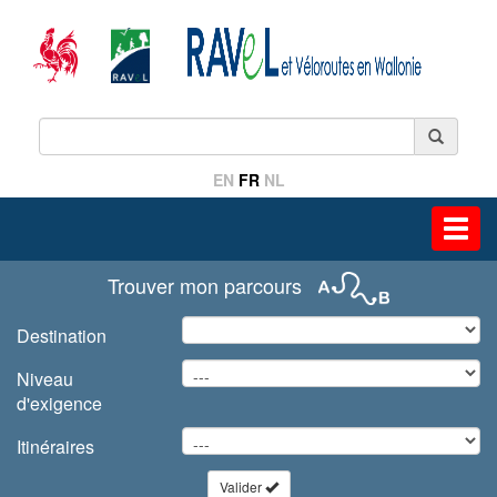
EN
FR
NL
Toggl
navig
Trouver mon parcours
Destination
Niveau
d'exigence
Itinéraires
Valider