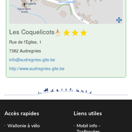
Les Coquelicots
Rue de l'Eglise, 1
7382 Audregnies
info@audregnies-gite.be
http://www.audregnies-gite.be
Accès rapides
Liens utiles
Wallonie à vélo
Mobil info -
Trafiroutes