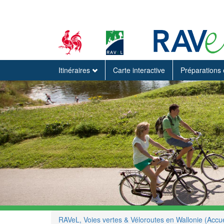
Itinéraires
Carte interactive
Préparations 
RAVeL, Voies vertes & Véloroutes en Wallonie (Accue