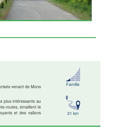
Famille
torisés venant de Mons
s plus intéressants au
ts-routes, émaillent le
doyants et des vallons
21 km