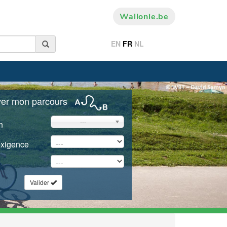
Wallonie.be
EN
FR
NL
ver mon parcours
---
n
exigence
Valider