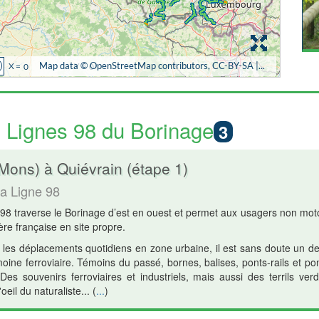
 : Lignes 98 du Borinage
3
ons) à Quiévrain (étape 1)
la Ligne 98
98 traverse le Borinage d’est en ouest et permet aux usagers non mo
ière française en site propre.
r les déplacements quotidiens en zone urbaine, il est sans doute un de
oine ferroviaire. Témoins du passé, bornes, balises, ponts-rails et pon
Des souvenirs ferroviaires et industriels, mais aussi des terrils ver
oeil du naturaliste...
(
...
)