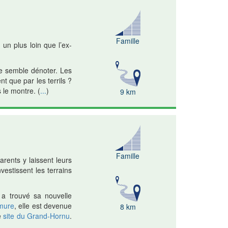
Famille
 un plus loin que l’ex-
ge semble dénoter. Les
 que par les terrils ?
 le montre.
(
...
)
9 km
Famille
arents y laissent leurs
estissent les terrains
, a trouvé sa nouvelle
mure
, elle est devenue
8 km
e
site du Grand-Hornu
.