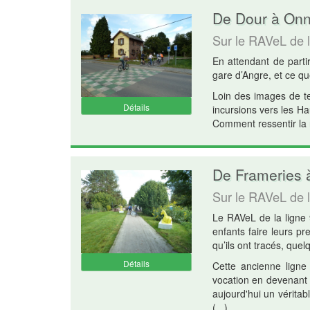
De Dour à Onne
Sur le RAVeL de 
En attendant de partir
gare d’Angre, et ce qu
Loin des images de te
Détails
incursions vers les H
Comment ressentir la 
De Frameries 
Sur le RAVeL de 
Le RAVeL de la ligne 9
enfants faire leurs p
qu’ils ont tracés, que
Détails
Cette ancienne ligne 
vocation en devenant 
aujourd'hui un vérita
(
...
)