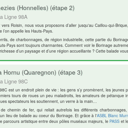
zies (Honnelles) (étape 2)
la Ligne 98A
 vers Roisin, nous vous proposons d’aller jusqu'au Caillou-qui-Brique,
e l’on appelle les Hauts-Pays.
rrils, de charbonnages, de région industrielle, cette partie du Borina
auts-Pays sont toujours charmantes. Comment voir le Borinage autrement
richesse d’un paysage et d’une région accueillante ? Cette balade vous
à Hornu (Quaregnon) (étape 3)
la Ligne 98C
8C est un endroit plein de vie : les gens s’y promènent, les jeunes p
remiers tours de roues un peu maladroits, les amateurs de pétanque inv
lques spectateurs les soutiennent, un verre à la main…
de chemin de fer, qui reliait autrefois les différents charbonnages
un lieu de balade au coeur du Borinage. Et grâce à l'
ASBL Blanc Mur
ble parcours artistique entre deux pôles muséaux majeurs, le
PASS
et l