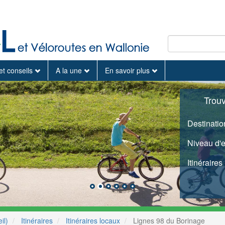
et conseils
A la une
En savoir plus
Trou
Destinatio
Niveau d'
Itinéraires
il)
Itinéraires
Itinéraires locaux
Lignes 98 du Borinage