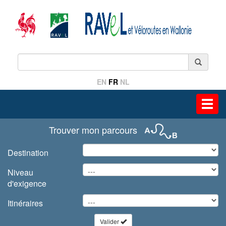
EN
FR
NL
Toggl
navig
Trouver mon parcours
Destination
Niveau
d'exigence
Itinéraires
Valider