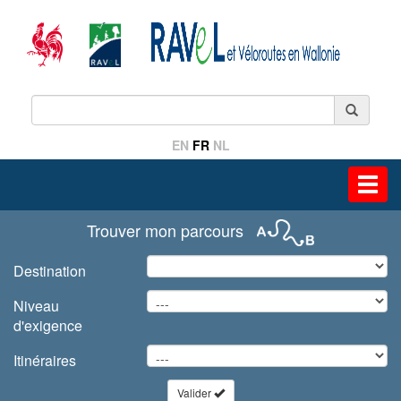
EN
FR
NL
Toggl
navig
Trouver mon parcours
Destination
Niveau
d'exigence
Itinéraires
Valider