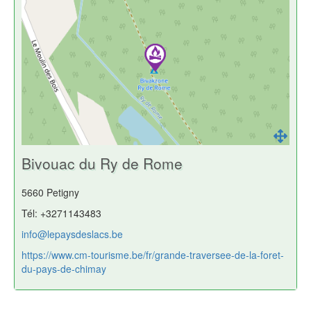
Bivouac du Ry de Rome
5660 Petigny
Tél: +3271143483
info@lepaysdeslacs.be
https://www.cm-tourisme.be/fr/grande-traversee-de-la-foret-
du-pays-de-chimay