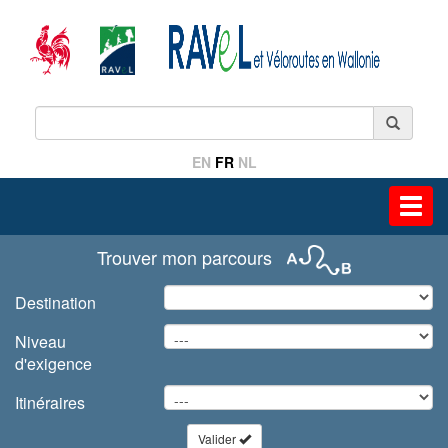
EN
FR
NL
Toggl
navig
Trouver mon parcours
Destination
Niveau
d'exigence
Itinéraires
Valider