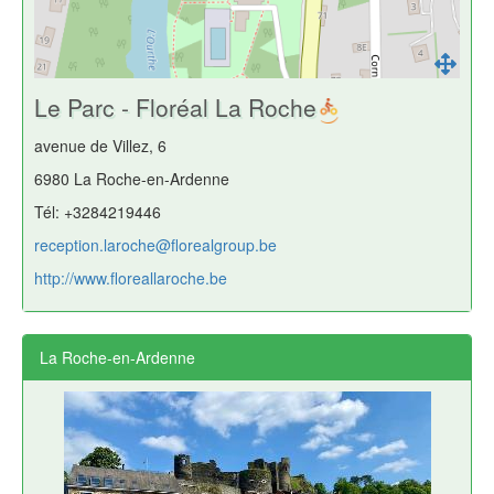
Le Parc - Floréal La Roche
avenue de Villez, 6
6980 La Roche-en-Ardenne
Tél: +3284219446
reception.laroche@florealgroup.be
http://www.floreallaroche.be
La Roche-en-Ardenne