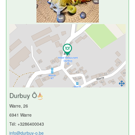
Durbuy Ô
Warre, 26
6941 Warre
Tél: +3286400043
info@durbuy-o.be