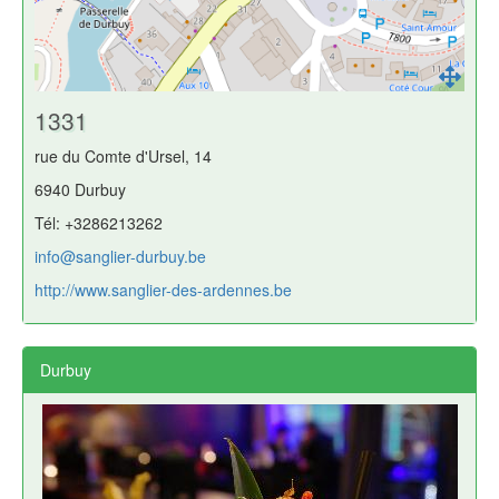
1331
rue du Comte d'Ursel, 14
6940 Durbuy
Tél: +3286213262
info@sanglier-durbuy.be
http://www.sanglier-des-ardennes.be
Durbuy