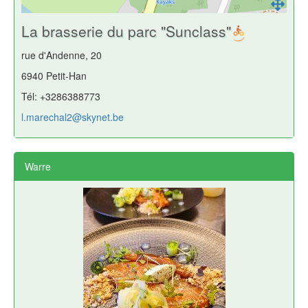
La brasserie du parc "Sunclass"
rue d'Andenne, 20
6940 Petit-Han
Tél: +3286388773
l.marechal2@skynet.be
Warre