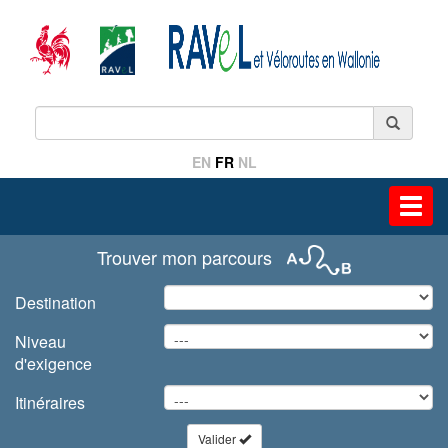
EN
FR
NL
Toggl
navig
Trouver mon parcours
Destination
Niveau
d'exigence
Itinéraires
Valider