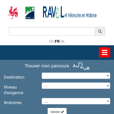
EN
FR
NL
Toggl
navig
Trouver mon parcours
Destination
Niveau
d'exigence
Itinéraires
Valider