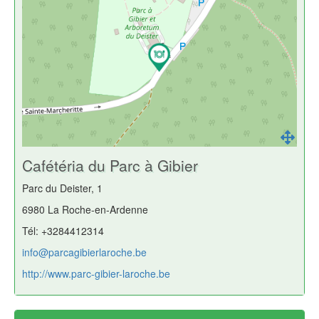
Cafétéria du Parc à Gibier
Parc du Deister, 1
6980 La Roche-en-Ardenne
Tél: +3284412314
info@parcagibierlaroche.be
http://www.parc-gibier-laroche.be