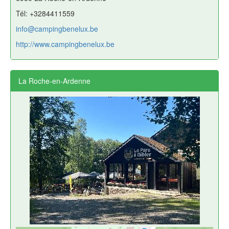
Tél: +3284411559
info@campingbenelux.be
http://www.campingbenelux.be
La Roche-en-Ardenne