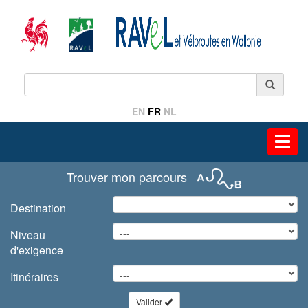
EN
FR
NL
Toggl
navig
Trouver mon parcours
Destination
Niveau
d'exigence
Itinéraires
Valider