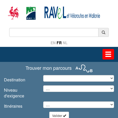
EN
FR
NL
Toggl
navig
Trouver mon parcours
Destination
Niveau
d'exigence
Itinéraires
Valider