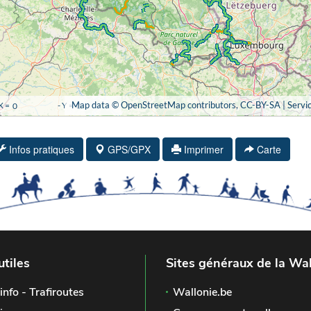
Infos pratiques
GPS/GPX
Imprimer
Carte
utiles
Sites généraux de la Wal
info - Trafiroutes
Wallonie.be