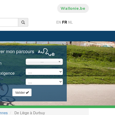
Wallonie.be
EN
FR
NL
ver mon parcours
---
n
exigence
Valider
ennes
De Liège à Durbuy