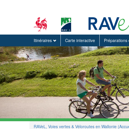
Itinéraires
Carte interactive
Préparations 
RAVeL, Voies vertes & Véloroutes en Wallonie (Accue