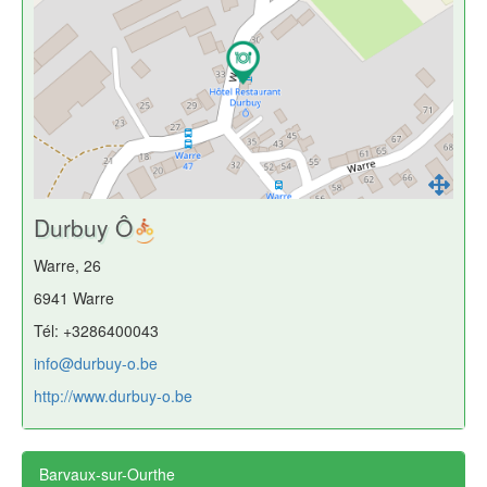
Durbuy Ô
Warre, 26
6941 Warre
Tél: +3286400043
info@durbuy-o.be
http://www.durbuy-o.be
Barvaux-sur-Ourthe