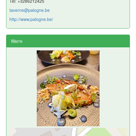
Tél: +3286212425
taverne@palogne.be
http://www.palogne.be/
Warre