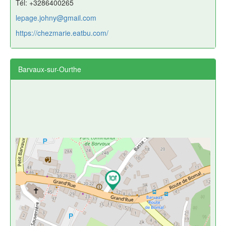
Tél: +3286400265
lepage.johny@gmail.com
https://chezmarie.eatbu.com/
Barvaux-sur-Ourthe