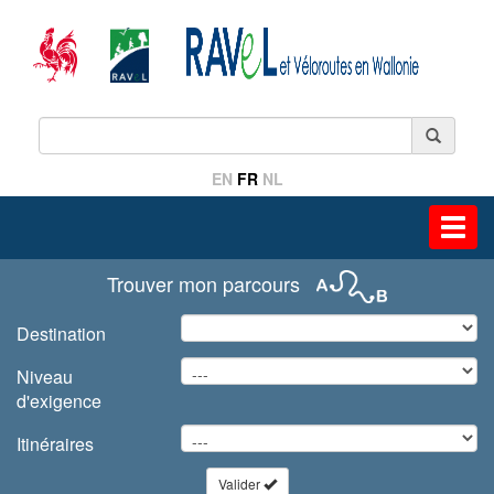
EN
FR
NL
Toggl
navig
Trouver mon parcours
Destination
Niveau
d'exigence
Itinéraires
Valider