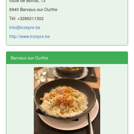
route de Bomal, 13
6940 Barvaux-sur-Ourthe
Tél: +3286211302
info@inzepre.be
http://www.inzepre.be
Barvaux-sur-Ourthe