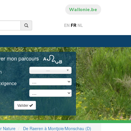
Wallonie.be
EN
FR
NL
ver mon parcours
---
n
exigence
Valider
r Nature
De Raeren à Montjoie/Monschau (D)