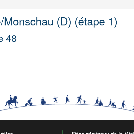
/Monschau (D) (étape 1)
e 48
utiles
Sites généraux de la Wal