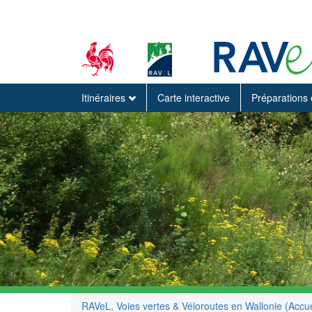
Itinéraires
Carte interactive
Préparations 
RAVeL, Voies vertes & Véloroutes en Wallonie (Accue