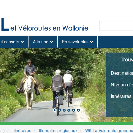
et conseils
A la une
En savoir plus
Trou
Destinatio
Niveau d'
Itinéraires
il)
Itinéraires
Itinéraires régionaux
W9 La Véloroute grandeu