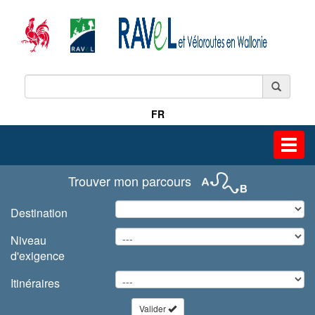
FR
Toggl
navig
Trouver mon parcours
Destination
Niveau
d'exigence
Itinéraires
Valider