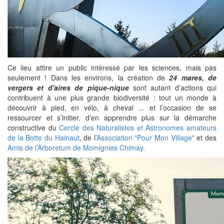
Ce lieu attire un public intéressé par les sciences, mais pas
seulement ! Dans les environs, la création de
24 mares, de
vergers
et d'aires de pique-nique
sont autant d’actions qui
contribuent à une plus grande biodiversité : tout un monde à
découvrir à pied, en vélo, à cheval ... et l’occasion de se
ressourcer et s’initier, d’en apprendre plus sur la démarche
constructive du
Cercle des Naturalistes et Astronomes amateurs
de la Botte du Hainaut
, de l’
Association "Pour Mon Village"
et des
Amis de l’Arboretum de Momignies Chimay
.