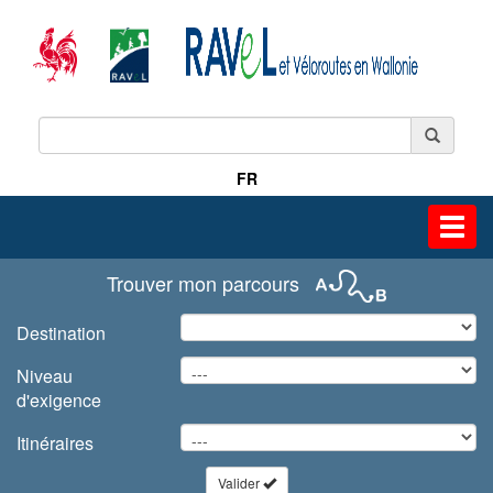
FR
Toggl
navig
Trouver mon parcours
Destination
Niveau
d'exigence
Itinéraires
Valider