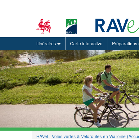
Itinéraires
Carte interactive
Préparations 
RAVeL, Voies vertes & Véloroutes en Wallonie (Accue