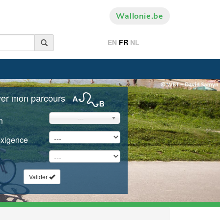
Wallonie.be
EN
FR
NL
ver mon parcours
---
n
exigence
Valider