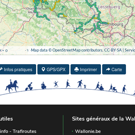
Infos pratiques
GPS/GPX
Imprimer
Carte
utiles
Sites généraux de la Wal
info - Trafiroutes
Wallonie.be