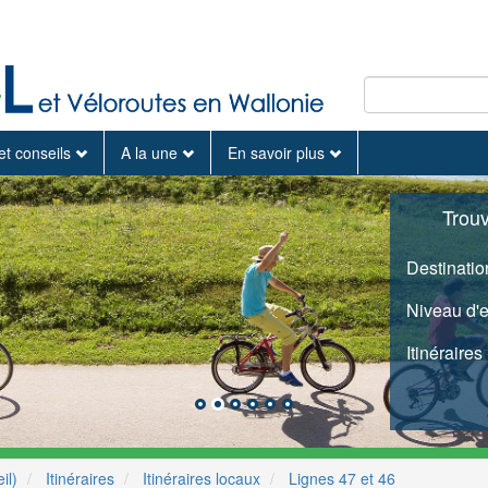
et conseils
A la une
En savoir plus
Trou
Destinatio
Niveau d'
Itinéraires
il)
Itinéraires
Itinéraires locaux
Lignes 47 et 46