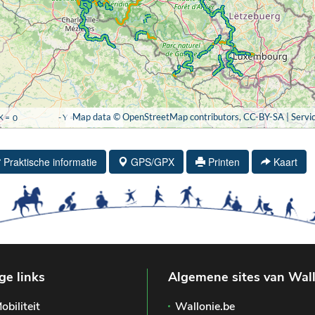
Praktische informatie
GPS/GPX
Printen
Kaart
ge links
Algemene sites van Wal
obiliteit
Wallonie.be