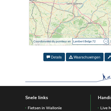
Details
Waarschuwingen
Snele links
Handi
Fietsen in Wallonïe
Live M