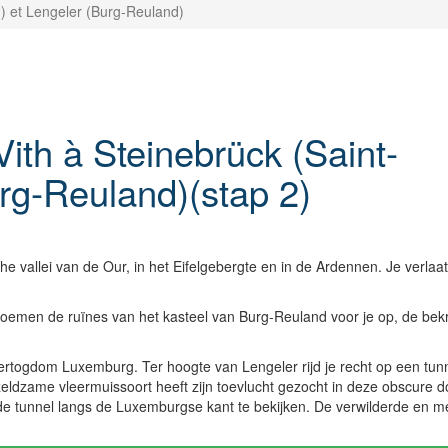
h) et Lengeler (Burg-Reuland)
Vith à Steinebrück (Saint-
urg-Reuland)(stap 2)
he vallei van de Our, in het Eifelgebergte en in de Ardennen. Je verla
el doemen de ruïnes van het kasteel van Burg-Reuland voor je op, de b
thertogdom Luxemburg. Ter hoogte van Lengeler rijd je recht op een tunn
 zeldzame vleermuissoort heeft zijn toevlucht gezocht in deze obscure d
de tunnel langs de Luxemburgse kant te bekijken. De verwilderde en 