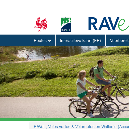
Routes
Interactieve kaart (FR)
Voorberei
RAVeL, Voies vertes & Véloroutes en Wallonie (Accue