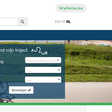
Wallonie.be
EN
FR
NL
nd mijn traject
---
ng
Bevestigen