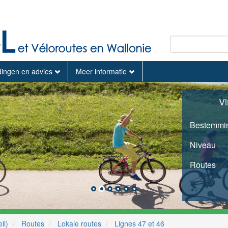
dingen en advies
Meer informatie
Vi
Bestemmi
Niveau
Routes
il)
Routes
Lokale routes
Lignes 47 et 46