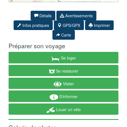
Détails
Avertissements
Infos pratiques
GPS/GPX
Imprimer
Carte
Préparer son voyage
Se loger
Se restaurer
Visiter
S'informer
Louer un vélo