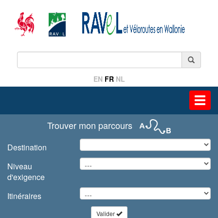
EN
FR
NL
Toggl
navig
Trouver mon parcours
Destination
Niveau
d'exigence
Itinéraires
Valider