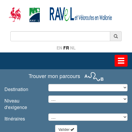
EN
FR
NL
Toggl
navig
Trouver mon parcours
Destination
Niveau
d'exigence
Itinéraires
Valider