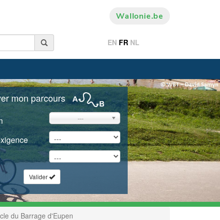
Wallonie.be
EN
FR
NL
ver mon parcours
---
n
exigence
Valider
le du Barrage d'Eupen