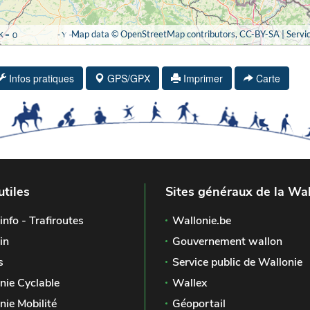
Infos pratiques
GPS/GPX
Imprimer
Carte
utiles
Sites généraux de la Wal
info - Trafiroutes
Wallonie.be
in
Gouvernement wallon
s
Service public de Wallonie
nie Cyclable
Wallex
nie Mobilité
Géoportail