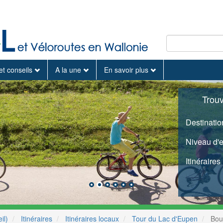
et conseils
A la une
En savoir plus
Trou
Destinatio
Niveau d'
Itinéraires
il)
Itinéraires
Itinéraires locaux
Tour du Lac d'Eupen
Bouc