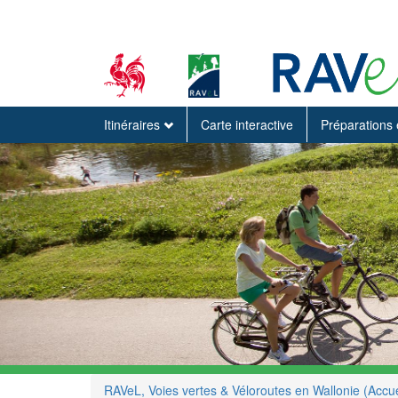
Itinéraires
Carte interactive
Préparations 
RAVeL, Voies vertes & Véloroutes en Wallonie (Accue