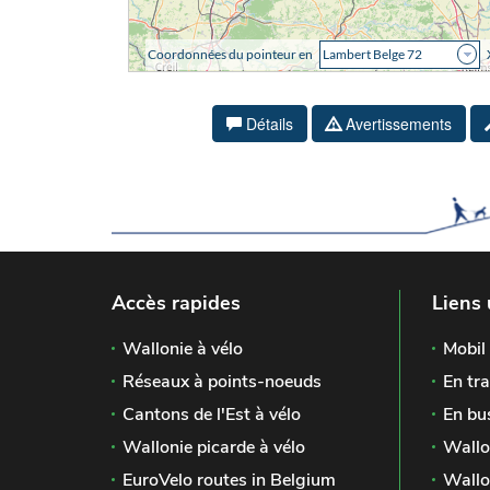
Détails
Avertissements
Accès rapides
Liens 
Wallonie à vélo
Mobil 
Réseaux à points-noeuds
En tra
Cantons de l'Est à vélo
En bu
Wallonie picarde à vélo
Wallo
EuroVelo routes in Belgium
Wallo