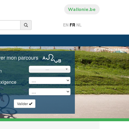
Wallonie.be
EN
FR
NL
ver mon parcours
---
n
exigence
Valider