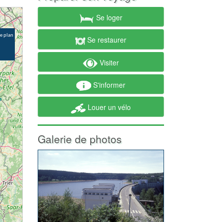
Se loger
Se restaurer
Visiter
S'informer
Louer un vélo
Galerie de photos