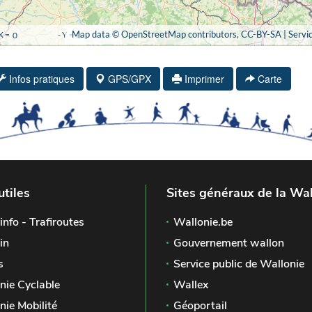
Infos pratiques
GPS/GPX
Imprimer
Carte
utiles
Sites généraux de la Wal
info - Trafiroutes
Wallonie.be
in
Gouvernement wallon
s
Service public de Wallonie
nie Cyclable
Wallex
nie Mobilité
Géoportail