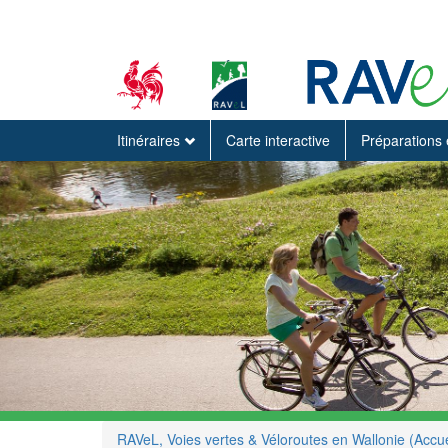
Itinéraires
Carte interactive
Préparations 
RAVeL, Voies vertes & Véloroutes en Wallonie (Accue