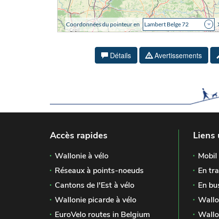
Détails
Avertissements
Accès rapides
Liens 
Wallonie à vélo
Mobil 
Réseaux à points-noeuds
En tra
Cantons de l'Est à vélo
En bu
Wallonie picarde à vélo
Wallo
EuroVelo routes in Belgium
Wallo