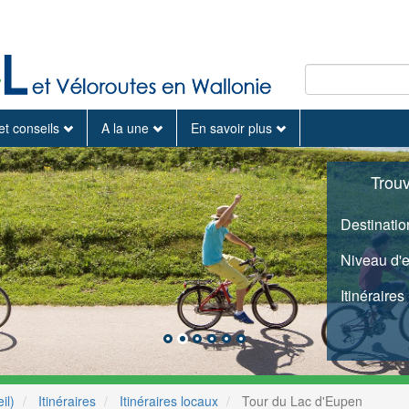
et conseils
A la une
En savoir plus
Trou
Destinatio
Niveau d'
Itinéraires
il)
Itinéraires
Itinéraires locaux
Tour du Lac d'Eupen