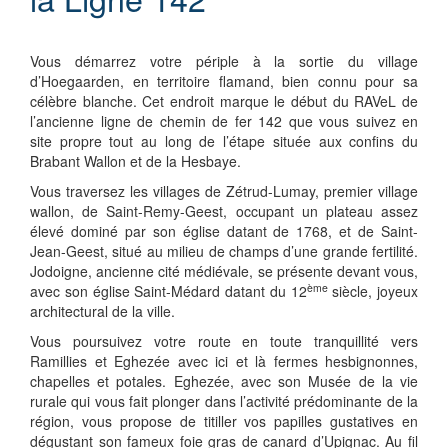
Vous démarrez votre périple à la sortie du village
d’Hoegaarden, en territoire flamand, bien connu pour sa
célèbre blanche. Cet endroit marque le début du RAVeL de
l’ancienne ligne de chemin de fer 142 que vous suivez en
site propre tout au long de l’étape située aux confins du
Brabant Wallon et de la Hesbaye.
Vous traversez les villages de Zétrud-Lumay, premier village
wallon, de Saint-Remy-Geest, occupant un plateau assez
élevé dominé par son église datant de 1768, et de Saint-
Jean-Geest, situé au milieu de champs d’une grande fertilité.
Jodoigne, ancienne cité médiévale, se présente devant vous,
ème
avec son église Saint-Médard datant du 12
siècle, joyeux
architectural de la ville.
Vous poursuivez votre route en toute tranquillité vers
Ramillies et Eghezée avec ici et là fermes hesbignonnes,
chapelles et potales. Eghezée, avec son Musée de la vie
rurale qui vous fait plonger dans l’activité prédominante de la
région, vous propose de titiller vos papilles gustatives en
dégustant son fameux foie gras de canard d’Upignac. Au fil