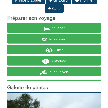
Infos pratiques
GPS/GPX
Imprimer
Carte
Préparer son voyage
Se loger
Se restaurer
Visiter
S'informer
Louer un vélo
Galerie de photos