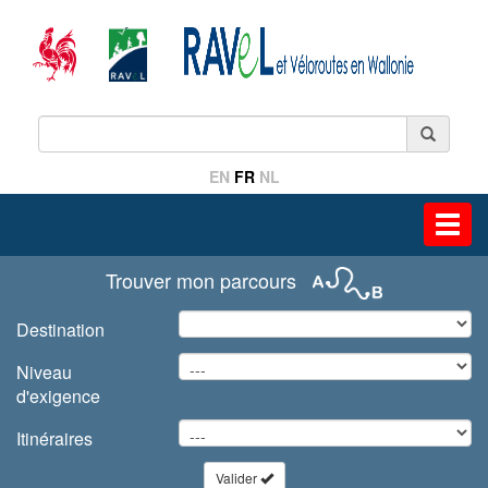
EN
FR
NL
Toggl
navig
Trouver mon parcours
Destination
Niveau
d'exigence
Itinéraires
Valider