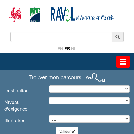
EN
FR
NL
Toggl
navig
Trouver mon parcours
Destination
Niveau
d'exigence
Itinéraires
Valider