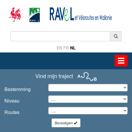
EN
FR
NL
Toggl
navig
Vind mijn traject
Bestemming
Niveau
Routes
Bevestigen