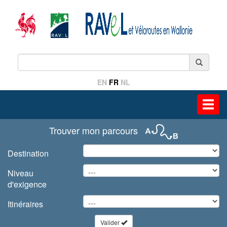
EN
FR
NL
Toggl
navig
Trouver mon parcours
Destination
Niveau
d'exigence
Itinéraires
Valider