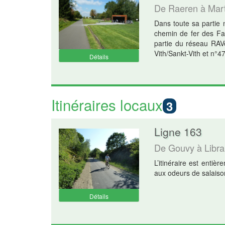
De Raeren à Mar
Dans toute sa partie 
chemin de fer des Fag
partie du réseau RAV
Vith/Sankt-Vith et n°4
Détails
Itinéraires locaux
3
Ligne 163
De Gouvy à Libr
L’itinéraire est enti
aux odeurs de salaiso
Détails