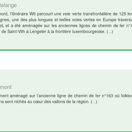
telange
nord, l’itinéraire W9 parcourt une voie verte transfrontalière de 125 
nes, une des plus longues et belles voies vertes en Europe traversant
eL et a été aménagée sur les anciennes lignes de chemin de fer n°
7 de Saint-Vith à Lengeler à la frontière luxembourgeoise.
(
...
)
amont
èrement aménagé sur l’ancienne ligne de chemin de fer n°163 où folklor
ns sont nichés au cœur des vallons de la région.
(
...
)