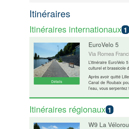
Itinéraires
Itinéraires internationaux
1
EuroVelo 5
Via Romea Franc
L’itinéraire EuroVelo
culturel et brassicole 
Après avoir quitté Lil
Détails
Canal de Roubaix pour 
l’eau, vous serpentez 
Itinéraires régionaux
1
W9 La Vélorou