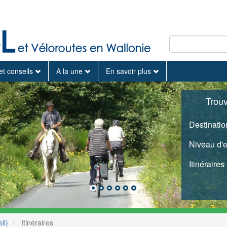
et conseils
A la une
En savoir plus
Trou
Destinatio
Niveau d'
Itinéraires
il)
Itinéraires