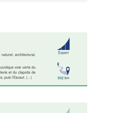
Expert
aturel, architectural,
bucolique voie verte du
levis et du clapotis de
s, puis l’Escaut.
(
...
)
302 km