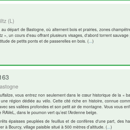
tz (L)
 au départ de Bastogne, où alternent bois et prairies, zones champêtr
iltz », un cours d'eau offrant plusieurs visages, d'abord torrent sauvage 
itude de petits ponts et de passerelles en bois.
(
...
)
 163
Bastogne
uffalize, vous entrez non seulement dans le cœur historique de la « ba
ne région dédiée au vélo. Cette cité riche en histoire, connue comm
avec ses vallées profondes et son petit air de montagne. Vous vous enf
le RAVeL, dans le poumon vert qu’est l’Ardenne belge.
rêts épaisses peuplées de feuillus et de conifères d'une part, des ha
ver à Bourcy, village paisible situé à 500 mètres d’altitude.
(
...
)