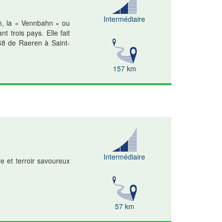
Intermédiaire
km, la « Vennbahn » ou
 trois pays. Elle fait
48 de Raeren à Saint-
157 km
Intermédiaire
e et terroir savoureux
57 km