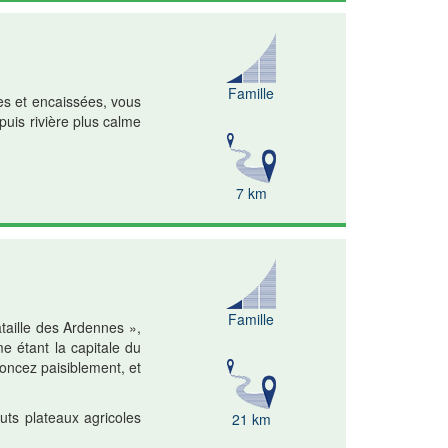
Famille
es et encaissées, vous
puis rivière plus calme
7 km
Famille
taille des Ardennes »,
e étant la capitale du
oncez paisiblement, et
uts plateaux agricoles
21 km