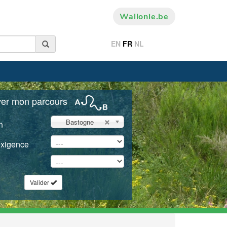
Wallonie.be
EN
FR
NL
ver mon parcours
Bastogne
n
exigence
Valider