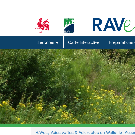
Itinéraires
Carte interactive
Préparations 
RAVeL, Voies vertes & Véloroutes en Wallonie (Accue