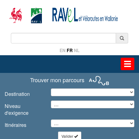
EN
FR
NL
Toggl
navig
Trouver mon parcours
Destination
Niveau
d'exigence
Itinéraires
Valider