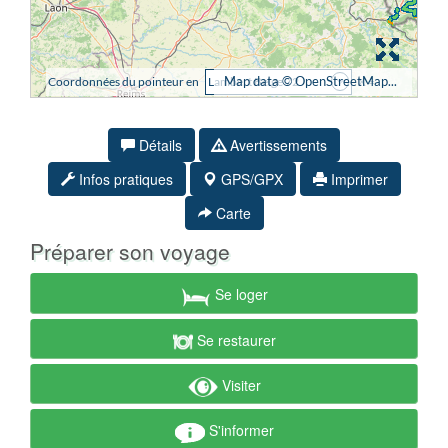
Détails
Avertissements
Infos pratiques
GPS/GPX
Imprimer
Carte
Préparer son voyage
Se loger
Se restaurer
Visiter
S'informer