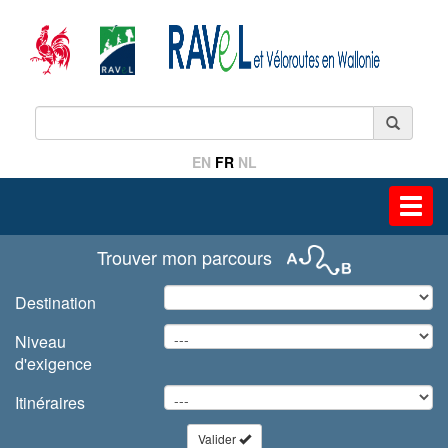
EN
FR
NL
Toggl
navig
Trouver mon parcours
Destination
Niveau
d'exigence
Itinéraires
Valider