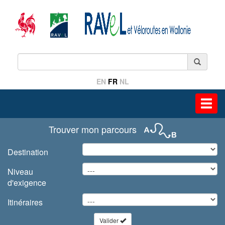
EN
FR
NL
Toggl
navig
Trouver mon parcours
Destination
Niveau
d'exigence
Itinéraires
Valider