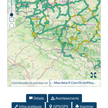
Détails
Avertissements
Infos pratiques
GPS/GPX
Imprimer