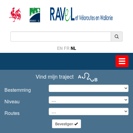
EN
FR
NL
Toggl
navig
Vind mijn traject
Bestemming
Niveau
Routes
Bevestigen